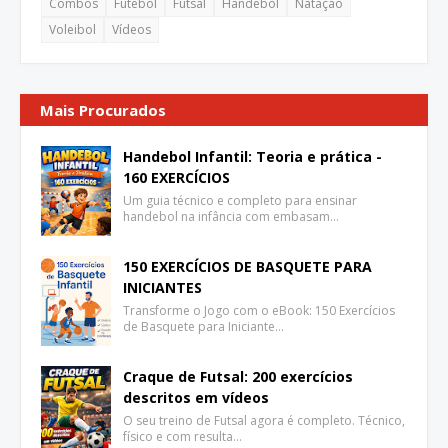
Combos
Futebol
Futsal
Handebol
Natação
Voleibol
Vídeos
Mais Procurados
Handebol Infantil: Teoria e prática -
160 EXERCÍCIOS
Um guia técnico e completo para ensinar
handebol na infância com embasam…
150 EXERCÍCIOS DE BASQUETE PARA
INICIANTES
Transforme o Jogo com o eBook: 150 Exercícios
de Basquete para Iniciante…
Craque de Futsal: 200 exercícios
descritos em vídeos
O seu treino de Futsal agora é completo. Técnico,
físico e com resulta…