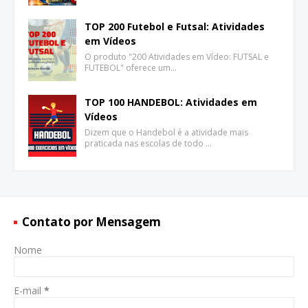
TOP 200 Futebol e Futsal: Atividades
em Vídeos
O produto "200 Atividades em Vídeo: FUTSAL e
FUTEBOL" oferece um…
TOP 100 HANDEBOL: Atividades em
Vídeos
Dizem que o Handebol é a atividade mais
praticada nas escolas de todo …
Contato por Mensagem
Nome
E-mail
*